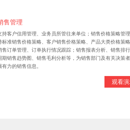
销售管理
支持客户信用管理、业务员所管往来单位；销售价格策略管
持标准销售价格策略、客户销售价格策略、产品大类价格策
销售订单管理、订单执行情况跟踪；销售报表分析、销售排
周期销售趋势图、销售毛利分析等，为销售部门及有关决策
强有力的销售信息。
观看演