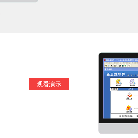
；
观看演示